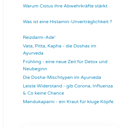
Warum Cistus ihre Abwehrkräfte stärkt
4313
Was ist eine Histamin-Unverträglichkeit ?
4317
Reizdarm-Ade’
4325
Vata, Pitta, Kapha - die Doshas im
Ayurveda
4402
Frühling - eine neue Zeit für Detox und
Neubeginn
4426
Die Dosha-Mischtypen im Ayurveda
4621
Leiste Widerstand - gib Corona, Influenza
& Co keine Chance
4640
Mandukaparni - ein Kraut für kluge Köpfe
7341