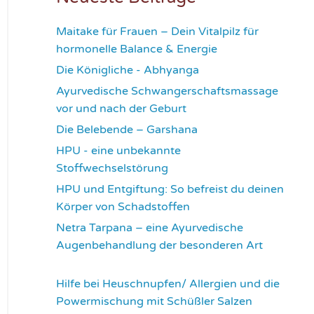
Maitake für Frauen – Dein Vitalpilz für
hormonelle Balance & Energie
1181
Die Königliche - Abhyanga
1639
Ayurvedische Schwangerschaftsmassage
vor und nach der Geburt
1787
Die Belebende – Garshana
2240
HPU - eine unbekannte
Stoffwechselstörung
2626
HPU und Entgiftung: So befreist du deinen
Körper von Schadstoffen
2847
Netra Tarpana – eine Ayurvedische
Augenbehandlung der besonderen Art
2986
Hilfe bei Heuschnupfen/ Allergien und die
Powermischung mit Schüßler Salzen