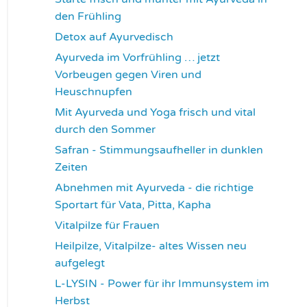
den Frühling
3733
Detox auf Ayurvedisch
3798
Ayurveda im Vorfrühling … jetzt
Vorbeugen gegen Viren und
Heuschnupfen
3804
Mit Ayurveda und Yoga frisch und vital
durch den Sommer
3954
Safran - Stimmungsaufheller in dunklen
Zeiten
4057
Abnehmen mit Ayurveda - die richtige
Sportart für Vata, Pitta, Kapha
4087
Vitalpilze für Frauen
4114
Heilpilze, Vitalpilze- altes Wissen neu
aufgelegt
4144
L-LYSIN - Power für ihr Immunsystem im
Herbst
4273