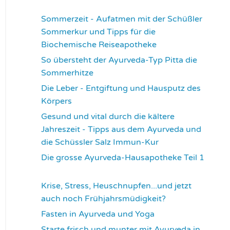
3364
Sommerzeit - Aufatmen mit der Schüßler
Sommerkur und Tipps für die
Biochemische Reiseapotheke
3459
So übersteht der Ayurveda-Typ Pitta die
Sommerhitze
3549
Die Leber - Entgiftung und Hausputz des
Körpers
3574
Gesund und vital durch die kältere
Jahreszeit - Tipps aus dem Ayurveda und
die Schüssler Salz Immun-Kur
3594
Die grosse Ayurveda-Hausapotheke Teil 1
3600
Krise, Stress, Heuschnupfen...und jetzt
auch noch Frühjahrsmüdigkeit?
3683
Fasten in Ayurveda und Yoga
3714
Starte frisch und munter mit Ayurveda in