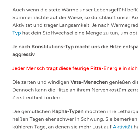
Auch wenn die stete Wärme unser Lebensgefühl beflü
Sommernächte auf der Wiese, so durchläuft unser K
Aktivität und träger Langsamkeit. Je nach Wärmegra
Typ
hat dein Stoffwechsel eine Menge zu tun, um opti
Je nach Konstitutions-Typ macht uns die Hitze entspa
aggressiv
.
Jeder Mensch trägt diese feurige Pitta-Energie in sich
Die zarten und windigen
Vata-Menschen
genießen die
Dennoch kann die Hitze an ihrem Nervenkostüm zerren
Zerstreutheit fördern.
Die gemütlichen
Kapha-Typen
möchten ihre Lethargi
heißen Tagen eher schwer in Schwung. Sie bemerken 
kühleren Tage, an denen sie mehr Lust auf
Aktivität
h