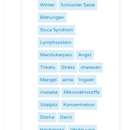
Winter
Schüssler Salze
Blähungen
Sicca Syndrom
Lymphsystem
Mandukarpani
Angst
Trikatu
Stress
shatavari
Mangel
amla
Ingwer
maitake
Mikronährstoffe
Vitalpilz
Konzentration
Dosha
Darm
Hashimoto
Verdauung