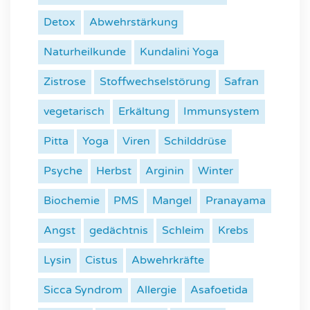
Detox
Abwehrstärkung
Naturheilkunde
Kundalini Yoga
Zistrose
Stoffwechselstörung
Safran
vegetarisch
Erkältung
Immunsystem
Pitta
Yoga
Viren
Schilddrüse
Psyche
Herbst
Arginin
Winter
Biochemie
PMS
Mangel
Pranayama
Angst
gedächtnis
Schleim
Krebs
Lysin
Cistus
Abwehrkräfte
Sicca Syndrom
Allergie
Asafoetida