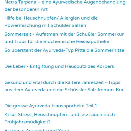
Netra Tarpana – eine Ayurvedische Augenbehandlung
der besonderen Art
2993
Hilfe bei Heuschnupfen/ Allergien und die
Powermischung mit Schüßler Salzen
3369
Sommerzeit - Aufatmen mit der Schüßler Sommerkur
und Tipps für die Biochemische Reiseapotheke
3465
So übersteht der Ayurveda-Typ Pitta die Sommerhitze
3554
Die Leber - Entgiftung und Hausputz des Körpers
3584
Gesund und vital durch die kältere Jahreszeit - Tipps
aus dem Ayurveda und die Schüssler Salz Immun-Kur
3599
Die grosse Ayurveda-Hausapotheke Teil 1
3607
Krise, Stress, Heuschnupfen...und jetzt auch noch
Frühjahrsmüdigkeit?
3693
Fasten in Ayurveda und Yoga