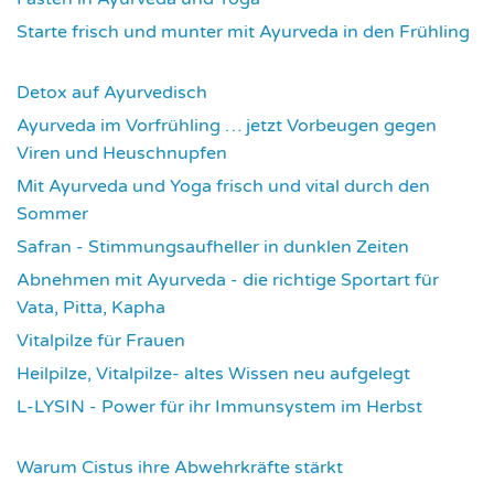
3719
Starte frisch und munter mit Ayurveda in den Frühling
3739
Detox auf Ayurvedisch
3804
Ayurveda im Vorfrühling … jetzt Vorbeugen gegen
Viren und Heuschnupfen
3807
Mit Ayurveda und Yoga frisch und vital durch den
Sommer
3960
Safran - Stimmungsaufheller in dunklen Zeiten
4065
Abnehmen mit Ayurveda - die richtige Sportart für
Vata, Pitta, Kapha
4092
Vitalpilze für Frauen
4119
Heilpilze, Vitalpilze- altes Wissen neu aufgelegt
4152
L-LYSIN - Power für ihr Immunsystem im Herbst
4278
Warum Cistus ihre Abwehrkräfte stärkt
4322