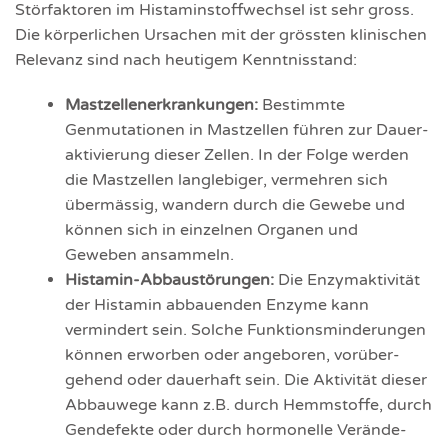
Störfaktoren im Histaminstoffwechsel ist sehr gross.
Die körper­lichen Ursachen mit der grössten klinischen
Relevanz sind nach heutigem Kenntnis­stand:
Mastzellenerkrankungen:
Bestimmte
Genmutati­onen in Mast­zellen führen zur Dauer­
aktivie­rung dieser Zellen. In der Folge werden
die Mast­zellen lang­lebiger, vermeh­ren sich
über­mässig, wandern durch die Gewebe und
können sich in einzelnen Organen und
Geweben ansam­meln.
Histamin-Abbaustörungen:
Die Enzym­aktivität
der Histamin abbauenden Enzyme kann
vermindert sein. Solche Funktions­minde­rungen
können erworben oder angeboren, vorüber­
gehend oder dauerhaft sein. Die Aktivität dieser
Abbau­wege kann z.B. durch Hemm­stoffe, durch
Gen­defekte oder durch hormo­nelle Verände­