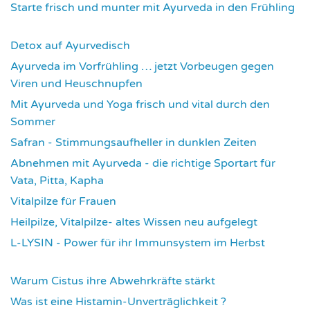
Starte frisch und munter mit Ayurveda in den Frühling
3731
Detox auf Ayurvedisch
3793
Ayurveda im Vorfrühling … jetzt Vorbeugen gegen
Viren und Heuschnupfen
3800
Mit Ayurveda und Yoga frisch und vital durch den
Sommer
3952
Safran - Stimmungsaufheller in dunklen Zeiten
4052
Abnehmen mit Ayurveda - die richtige Sportart für
Vata, Pitta, Kapha
4086
Vitalpilze für Frauen
4111
Heilpilze, Vitalpilze- altes Wissen neu aufgelegt
4139
L-LYSIN - Power für ihr Immunsystem im Herbst
4268
Warum Cistus ihre Abwehrkräfte stärkt
4308
Was ist eine Histamin-Unverträglichkeit ?
4311