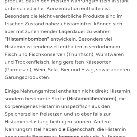
produkt, das in den meisten Nahrungs­mitteln in stark
unter­schiedlicher Konzentration enthalten ist.
Besonders die leicht verderbliche Produkte sind im
frischen Zustand nahezu histamin­frei, können sich
aber mit zuneh­mender Lager­dauer zu wahren
"Histamin­bomben"
entwickeln. Besonders viel
Histamin ist tenden­ziell enthalten in verdor­benem
Fisch und Fisch­konserven (Thunfisch), Wurst­waren
und Trocken­fleisch, lang gereiften Käse­sorten
(Parmesan), Wein, Sekt, Bier und Essig, sowie anderen
Gärungs­produkten.
Einige Nahrungs­mittel enthalten nicht direkt Histamin,
sondern bestimmte Stoffe
(Histaminliberatoren),
die
körper­eigenes Histamin unspe­zifisch aus den
Speicher­zellen freisetzen und so ebenfalls zur
Histamin­belastung beitragen können. Andere
Nahrungs­mittel haben
die
Eigen­schaft, die Histamin
abbauende
Enzyme zu hemmen
oder die Aufnahme