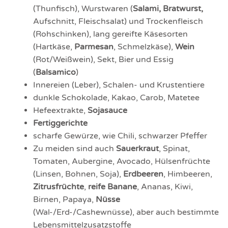
(Thunfisch), Wurst­waren (
Salami, Bratwurst,
Aufschnitt, Fleischsalat) und Trocken­fleisch
(Rohschinken), lang gereifte Käse­sorten
(Hartkäse,
Parmesan
, Schmelzkäse),
Wein
(Rot/Weißwein), Sekt, Bier und Essig
(
Balsamico
)
Innereien (Leber), Schalen- und Krustentiere
dunkle Schokolade, Kakao, Carob, Matetee
Hefeextrakte,
Sojasauce
Fertiggerichte
scharfe Gewürze, wie Chili, schwarzer Pfeffer
Zu meiden sind auch
Sauerkraut
, Spinat,
Tomaten, Aubergine, Avocado, Hülsenfrüchte
(Linsen, Bohnen, Soja),
Erdbeeren
, Himbeeren,
Zitrusfrüchte
,
reife Banane
, Ananas, Kiwi,
Birnen, Papaya,
Nüsse
(Wal-/Erd-/Cashewnüsse), aber auch bestimmte
Lebens­mittel­zusatz­stoffe