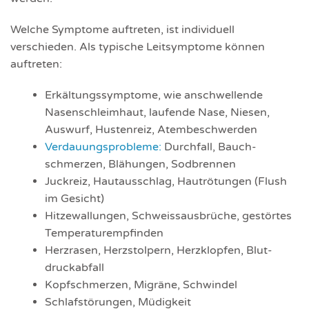
Welche Symptome auftreten, ist indi­viduell
verschieden. Als typische Leitsymp­tome können
auftreten:
Erkältungssymptome, wie anschwellende
Nasenschleim­haut, laufende Nase, Niesen,
Auswurf, Husten­reiz, Atem­be­schwer­den
Verdauungsprobleme:
Durchfall, Bauch­
schmerzen, Blähungen, Sod­bren­nen
Juckreiz, Hautausschlag, Hautrötungen (Flush
im Gesicht)
Hitzewallungen, Schweiss­ausbrüche, gestörtes
Tempera­tur­emp­fin­den
Herzrasen, Herzstolpern, Herzklopfen, Blut­
druck­abfall
Kopfschmerzen, Migräne, Schwindel
Schlafstörungen, Müdigkeit