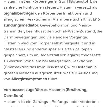
Histamin ist ein körper­eigener Stoff (Botenstoff), der
zahlreiche Funktionen steuert. Histamin versetzt als
Signal­überträger
den Körper bei Infektionen und
allergischen Reaktionen in Alarm­bereit­schaft, ist
Ent­
zündungs­mediator,
Gewebe­hormon und Neuro­
transmit­ter, beein­flusst den Schlaf-Wach-Zustand, die
Darm­bewegun­gen und viele andere Vorgänge.
Histamin wird vom Körper selbst hergestellt und in
Mast­zellen und anderen speziali­sierten Zelltypen
gespeichert, um im Bedarfs­fall schlagartig freigesetzt
zu werden. Vor allem bei allergi­schen Reaktio­nen
(Über­reaktion des Immun­systems) wird Histamin in
grossen Mengen ausge­schüttet, was zur Aus­lösung
von
Allergie­symptomen
führt.
Von aussen zugeführtes Histamin (Ernährung,
Darmflora)
Histamin ist ein Gärungs-, Reifungs- oder Verderbnis­