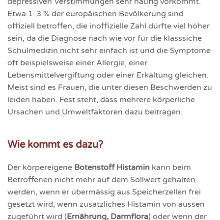
depressiven Verstimmungen sehr häufig vorkommt.
Etwa 1-3 % der europäischen Bevölkerung sind
offiziell betroffen, die inoffizielle Zahl dürfte viel höher
sein, da die Diagnose nach wie vor für die klasssiche
Schulmedizin nicht sehr einfach ist und die Symptome
oft beispielsweise einer Allergie, einer
Lebensmittelvergiftung oder einer Erkältung gleichen.
Meist sind es Frauen, die unter diesen Beschwerden zu
leiden haben. Fest steht, dass mehrere körperliche
Ursachen und Umwelt­faktoren dazu beitragen.
Wie kommt es dazu?
Der körper­eigene
Boten­stoff Histamin
kann beim
Betrof­fenen nicht mehr auf dem Soll­wert gehalten
werden, wenn er über­mässig aus Speicher­zellen frei
gesetzt wird, wenn zusätz­liches Histamin von aussen
zugeführt wird (
Ernährung, Darm­flora
) oder wenn der