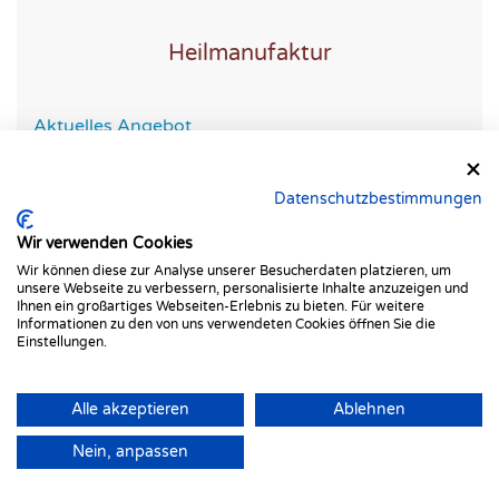
Heilmanufaktur
Aktuelles Angebot
Darmgesundheit & Ernährung
Ayurveda
Datenschutzbestimmungen
Yoga & Yogatherapie
Wir verwenden Cookies
Preise & Gutscheine
Wir können diese zur Analyse unserer Besucherdaten platzieren, um
unsere Webseite zu verbessern, personalisierte Inhalte anzuzeigen und
Ihnen ein großartiges Webseiten-Erlebnis zu bieten. Für weitere
Informationen zu den von uns verwendeten Cookies öffnen Sie die
Einstellungen.
Kontakt
Alle akzeptieren
Ablehnen
Nein, anpassen
Heilmanufaktur
Claudia Brenner