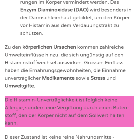
rungen im Körper vermindert werden. Das
Enzym Diamin­oxidase (DAO)
wird besonders in
der Darm­schleim­haut gebildet, um den Körper
vor Histamin aus dem Verdau­ungs­trakt zu
schützen.
Zu den
körperlichen Ursachen
kommen zahlreiche
Umwelt­einflüsse hinzu, die sich ungünstig auf den
Histamin­stoff­wechsel auswirken. Grossen Einfluss
haben die Ernährungs­gewohn­heiten, die Einnahme
unverträglicher
Medikamente
sowie
Stress
und
Umwelt­gifte
.
Die Histamin-Unverträg­lichkeit ist folglich keine
Allergie, sondern eine Vergiftung durch einen Boten­
stoff, den der Körper nicht auf dem Sollwert halten
kann.
Dieser Zustand ist keine reine Nahrungs­mittel-