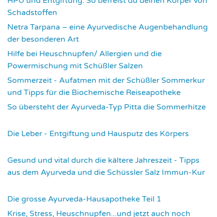
HPU und Entgiftung: So befreist du deinen Körper von
Schadstoffen
2849
Netra Tarpana – eine Ayurvedische Augenbehandlung
der besonderen Art
2986
Hilfe bei Heuschnupfen/ Allergien und die
Powermischung mit Schüßler Salzen
3364
Sommerzeit - Aufatmen mit der Schüßler Sommerkur
und Tipps für die Biochemische Reiseapotheke
3460
So übersteht der Ayurveda-Typ Pitta die Sommerhitze
3549
Die Leber - Entgiftung und Hausputz des Körpers
3577
Gesund und vital durch die kältere Jahreszeit - Tipps
aus dem Ayurveda und die Schüssler Salz Immun-Kur
3594
Die grosse Ayurveda-Hausapotheke Teil 1
3600
Krise, Stress, Heuschnupfen...und jetzt auch noch