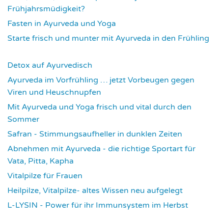
Frühjahrsmüdigkeit?
3685
Fasten in Ayurveda und Yoga
3715
Starte frisch und munter mit Ayurveda in den Frühling
3734
Detox auf Ayurvedisch
3798
Ayurveda im Vorfrühling … jetzt Vorbeugen gegen
Viren und Heuschnupfen
3804
Mit Ayurveda und Yoga frisch und vital durch den
Sommer
3954
Safran - Stimmungsaufheller in dunklen Zeiten
4059
Abnehmen mit Ayurveda - die richtige Sportart für
Vata, Pitta, Kapha
4087
Vitalpilze für Frauen
4114
Heilpilze, Vitalpilze- altes Wissen neu aufgelegt
4146
L-LYSIN - Power für ihr Immunsystem im Herbst
4273