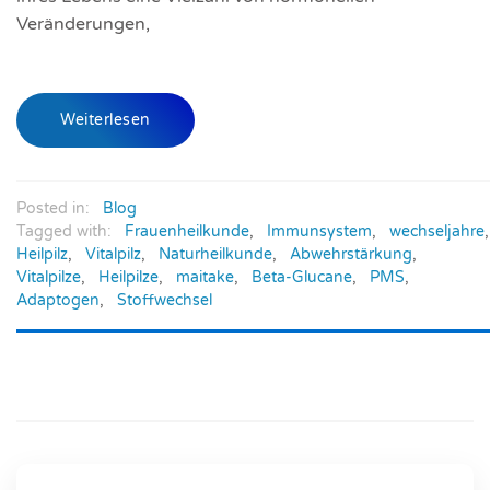
Veränderungen,
Weiterlesen
Posted in:
Blog
Tagged with:
Frauenheilkunde
,
Immunsystem
,
wechseljahre
,
Heilpilz
,
Vitalpilz
,
Naturheilkunde
,
Abwehrstärkung
,
Vitalpilze
,
Heilpilze
,
maitake
,
Beta-Glucane
,
PMS
,
Adaptogen
,
Stoffwechsel