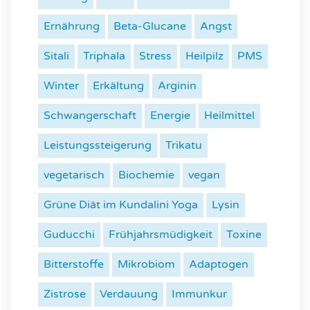
Ernährung
Beta-Glucane
Angst
Sitali
Triphala
Stress
Heilpilz
PMS
Winter
Erkältung
Arginin
Schwangerschaft
Energie
Heilmittel
Leistungssteigerung
Trikatu
vegetarisch
Biochemie
vegan
Grüne Diät im Kundalini Yoga
Lysin
Guducchi
Frühjahrsmüdigkeit
Toxine
Bitterstoffe
Mikrobiom
Adaptogen
Zistrose
Verdauung
Immunkur