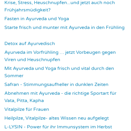
Krise, Stress, Heuschnupfen...und jetzt auch noch
Frühjahrsmüdigkeit?
3675
Fasten in Ayurveda und Yoga
3708
Starte frisch und munter mit Ayurveda in den Frühling
3729
Detox auf Ayurvedisch
3788
Ayurveda im Vorfrühling … jetzt Vorbeugen gegen
Viren und Heuschnupfen
3799
Mit Ayurveda und Yoga frisch und vital durch den
Sommer
3950
Safran - Stimmungsaufheller in dunklen Zeiten
4049
Abnehmen mit Ayurveda - die richtige Sportart für
Vata, Pitta, Kapha
4084
Vitalpilze für Frauen
4107
Heilpilze, Vitalpilze- altes Wissen neu aufgelegt
4137
L-LYSIN - Power für ihr Immunsystem im Herbst