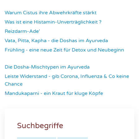
4267
Warum Cistus ihre Abwehrkräfte stärkt
4304
Was ist eine Histamin-Unverträglichkeit ?
4308
Reizdarm-Ade’
4314
Vata, Pitta, Kapha - die Doshas im Ayurveda
4395
Frühling - eine neue Zeit für Detox und Neubeginn
4421
Die Dosha-Mischtypen im Ayurveda
4611
Leiste Widerstand - gib Corona, Influenza & Co keine
Chance
4632
Mandukaparni - ein Kraut für kluge Köpfe
7330
Suchbegriffe