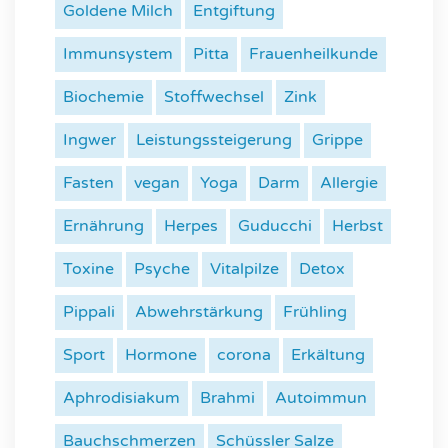
Goldene Milch
Entgiftung
Immunsystem
Pitta
Frauenheilkunde
Biochemie
Stoffwechsel
Zink
Ingwer
Leistungssteigerung
Grippe
Fasten
vegan
Yoga
Darm
Allergie
Ernährung
Herpes
Guducchi
Herbst
Toxine
Psyche
Vitalpilze
Detox
Pippali
Abwehrstärkung
Frühling
Sport
Hormone
corona
Erkältung
Aphrodisiakum
Brahmi
Autoimmun
Bauchschmerzen
Schüssler Salze