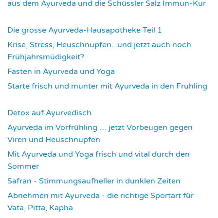
aus dem Ayurveda und die Schüssler Salz Immun-Kur
3583
Die grosse Ayurveda-Hausapotheke Teil 1
3593
Krise, Stress, Heuschnupfen...und jetzt auch noch
Frühjahrsmüdigkeit?
3669
Fasten in Ayurveda und Yoga
3703
Starte frisch und munter mit Ayurveda in den Frühling
3727
Detox auf Ayurvedisch
3781
Ayurveda im Vorfrühling … jetzt Vorbeugen gegen
Viren und Heuschnupfen
3791
Mit Ayurveda und Yoga frisch und vital durch den
Sommer
3944
Safran - Stimmungsaufheller in dunklen Zeiten
4040
Abnehmen mit Ayurveda - die richtige Sportart für
Vata, Pitta, Kapha
4081