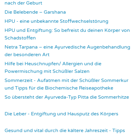
nach der Geburt
1779
Die Belebende – Garshana
2233
HPU - eine unbekannte Stoffwechselstörung
2616
HPU und Entgiftung: So befreist du deinen Körper von
Schadstoffen
2827
Netra Tarpana – eine Ayurvedische Augenbehandlung
der besonderen Art
2974
Hilfe bei Heuschnupfen/ Allergien und die
Powermischung mit Schüßler Salzen
3358
Sommerzeit - Aufatmen mit der Schüßler Sommerkur
und Tipps für die Biochemische Reiseapotheke
3452
So übersteht der Ayurveda-Typ Pitta die Sommerhitze
3535
Die Leber - Entgiftung und Hausputz des Körpers
3551
Gesund und vital durch die kältere Jahreszeit - Tipps