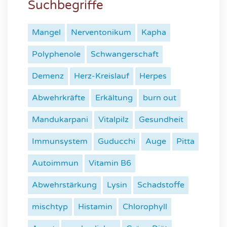
Suchbegriffe
Mangel
Nerventonikum
Kapha
Polyphenole
Schwangerschaft
Demenz
Herz-Kreislauf
Herpes
Abwehrkräfte
Erkältung
burn out
Mandukarpani
Vitalpilz
Gesundheit
Immunsystem
Guducchi
Auge
Pitta
Autoimmun
Vitamin B6
Abwehrstärkung
Lysin
Schadstoffe
mischtyp
Histamin
Chlorophyll