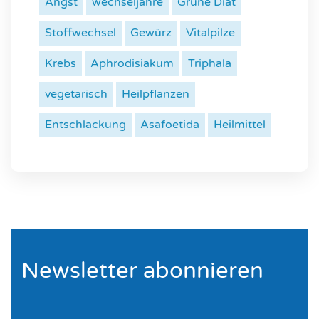
Angst
wechseljahre
Grüne Diät
Stoffwechsel
Gewürz
Vitalpilze
Krebs
Aphrodisiakum
Triphala
vegetarisch
Heilpflanzen
Entschlackung
Asafoetida
Heilmittel
Newsletter abonnieren