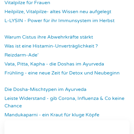
Vitalpilze für Frauen
4102
Heilpilze, Vitalpilze- altes Wissen neu aufgelegt
4131
L-LYSIN - Power für ihr Immunsystem im Herbst
4260
Warum Cistus ihre Abwehrkräfte stärkt
4297
Was ist eine Histamin-Unverträglichkeit ?
4305
Reizdarm-Ade’
4305
Vata, Pitta, Kapha - die Doshas im Ayurveda
4389
Frühling - eine neue Zeit für Detox und Neubeginn
4418
Die Dosha-Mischtypen im Ayurveda
4608
Leiste Widerstand - gib Corona, Influenza & Co keine
Chance
4628
Mandukaparni - ein Kraut für kluge Köpfe
7320