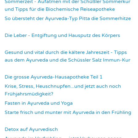
Sommerzeit - Aufatmen mit der Schüßler Sommerkur
und Tipps für die Biochemische Reiseapotheke
3455
So übersteht der Ayurveda-Typ Pitta die Sommerhitze
3541
Die Leber - Entgiftung und Hausputz des Körpers
3558
Gesund und vital durch die kältere Jahreszeit - Tipps
aus dem Ayurveda und die Schüssler Salz Immun-Kur
3590
Die grosse Ayurveda-Hausapotheke Teil 1
3595
Krise, Stress, Heuschnupfen...und jetzt auch noch
Frühjahrsmüdigkeit?
3674
Fasten in Ayurveda und Yoga
3707
Starte frisch und munter mit Ayurveda in den Frühling
3729
Detox auf Ayurvedisch
3787