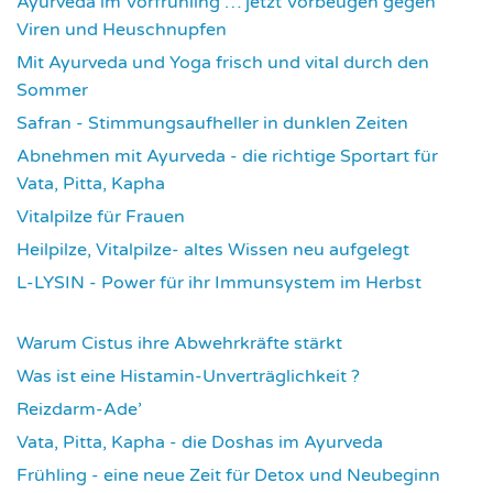
Ayurveda im Vorfrühling … jetzt Vorbeugen gegen
Viren und Heuschnupfen
3798
Mit Ayurveda und Yoga frisch und vital durch den
Sommer
3950
Safran - Stimmungsaufheller in dunklen Zeiten
4049
Abnehmen mit Ayurveda - die richtige Sportart für
Vata, Pitta, Kapha
4084
Vitalpilze für Frauen
4107
Heilpilze, Vitalpilze- altes Wissen neu aufgelegt
4137
L-LYSIN - Power für ihr Immunsystem im Herbst
4266
Warum Cistus ihre Abwehrkräfte stärkt
4302
Was ist eine Histamin-Unverträglichkeit ?
4308
Reizdarm-Ade’
4311
Vata, Pitta, Kapha - die Doshas im Ayurveda
4394
Frühling - eine neue Zeit für Detox und Neubeginn