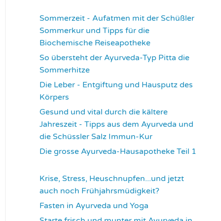
3360
Sommerzeit - Aufatmen mit der Schüßler
Sommerkur und Tipps für die
Biochemische Reiseapotheke
3455
So übersteht der Ayurveda-Typ Pitta die
Sommerhitze
3541
Die Leber - Entgiftung und Hausputz des
Körpers
3559
Gesund und vital durch die kältere
Jahreszeit - Tipps aus dem Ayurveda und
die Schüssler Salz Immun-Kur
3591
Die grosse Ayurveda-Hausapotheke Teil 1
3595
Krise, Stress, Heuschnupfen...und jetzt
auch noch Frühjahrsmüdigkeit?
3675
Fasten in Ayurveda und Yoga
3708
Starte frisch und munter mit Ayurveda in