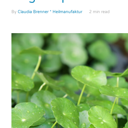
By
Claudia Brenner * Heilmanufaktur
2 min read