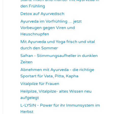
den Frühling
3729
Detox auf Ayurvedisch
3788
Ayurveda im Vorfrühling … jetzt
Vorbeugen gegen Viren und
Heuschnupfen
3799
Mit Ayurveda und Yoga frisch und vital
durch den Sommer
3950
Safran - Stimmungsaufheller in dunklen
Zeiten
4049
Abnehmen mit Ayurveda - die richtige
Sportart für Vata, Pitta, Kapha
4084
Vitalpilze für Frauen
4107
Heilpilze, Vitalpilze- altes Wissen neu
aufgelegt
4137
L-LYSIN - Power für ihr Immunsystem im
Herbst
4267