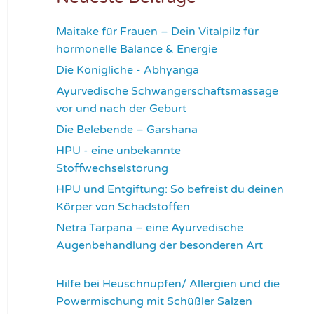
Maitake für Frauen – Dein Vitalpilz für
hormonelle Balance & Energie
1176
Die Königliche - Abhyanga
1637
Ayurvedische Schwangerschaftsmassage
vor und nach der Geburt
1781
Die Belebende – Garshana
2236
HPU - eine unbekannte
Stoffwechselstörung
2621
HPU und Entgiftung: So befreist du deinen
Körper von Schadstoffen
2835
Netra Tarpana – eine Ayurvedische
Augenbehandlung der besonderen Art
2976
Hilfe bei Heuschnupfen/ Allergien und die
Powermischung mit Schüßler Salzen