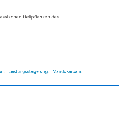
assischen Heilpflanzen des
on
,
Leistungssteigerung
,
Mandukarpani
,