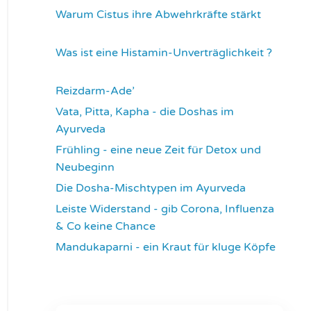
Warum Cistus ihre Abwehrkräfte stärkt
4303
Was ist eine Histamin-Unverträglichkeit ?
4308
Reizdarm-Ade’
4312
Vata, Pitta, Kapha - die Doshas im
Ayurveda
4395
Frühling - eine neue Zeit für Detox und
Neubeginn
4421
Die Dosha-Mischtypen im Ayurveda
4611
Leiste Widerstand - gib Corona, Influenza
& Co keine Chance
4632
Mandukaparni - ein Kraut für kluge Köpfe
7330