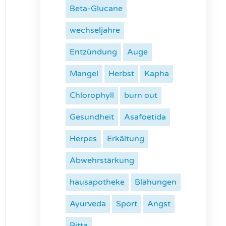
Beta-Glucane
wechseljahre
Entzündung
Auge
Mangel
Herbst
Kapha
Chlorophyll
burn out
Gesundheit
Asafoetida
Herpes
Erkältung
Abwehrstärkung
hausapotheke
Blähungen
Ayurveda
Sport
Angst
Pitta