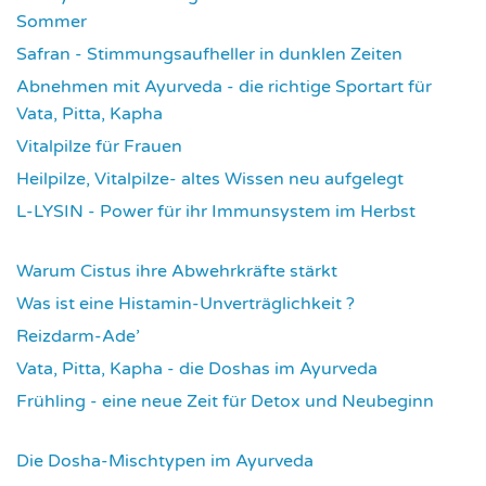
Sommer
3958
Safran - Stimmungsaufheller in dunklen Zeiten
4063
Abnehmen mit Ayurveda - die richtige Sportart für
Vata, Pitta, Kapha
4092
Vitalpilze für Frauen
4118
Heilpilze, Vitalpilze- altes Wissen neu aufgelegt
4150
L-LYSIN - Power für ihr Immunsystem im Herbst
4277
Warum Cistus ihre Abwehrkräfte stärkt
4320
Was ist eine Histamin-Unverträglichkeit ?
4322
Reizdarm-Ade’
4332
Vata, Pitta, Kapha - die Doshas im Ayurveda
4407
Frühling - eine neue Zeit für Detox und Neubeginn
4431
Die Dosha-Mischtypen im Ayurveda
4627