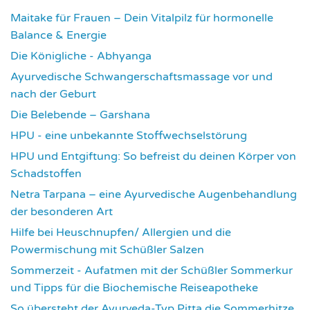
Maitake für Frauen – Dein Vitalpilz für hormonelle
Balance & Energie
1184
Die Königliche - Abhyanga
1642
Ayurvedische Schwangerschaftsmassage vor und
nach der Geburt
1791
Die Belebende – Garshana
2244
HPU - eine unbekannte Stoffwechselstörung
2630
HPU und Entgiftung: So befreist du deinen Körper von
Schadstoffen
2856
Netra Tarpana – eine Ayurvedische Augenbehandlung
der besonderen Art
2992
Hilfe bei Heuschnupfen/ Allergien und die
Powermischung mit Schüßler Salzen
3369
Sommerzeit - Aufatmen mit der Schüßler Sommerkur
und Tipps für die Biochemische Reiseapotheke
3464
So übersteht der Ayurveda-Typ Pitta die Sommerhitze