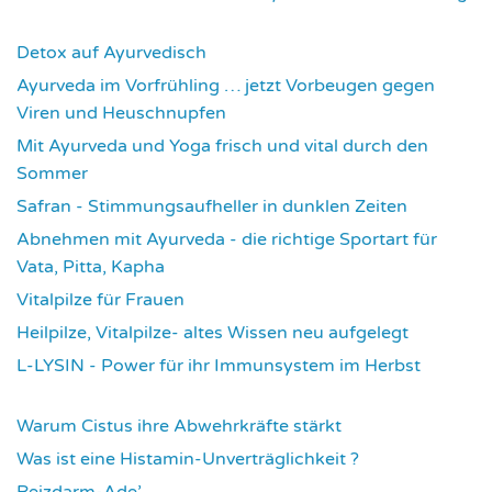
3727
Detox auf Ayurvedisch
3783
Ayurveda im Vorfrühling … jetzt Vorbeugen gegen
Viren und Heuschnupfen
3791
Mit Ayurveda und Yoga frisch und vital durch den
Sommer
3944
Safran - Stimmungsaufheller in dunklen Zeiten
4043
Abnehmen mit Ayurveda - die richtige Sportart für
Vata, Pitta, Kapha
4081
Vitalpilze für Frauen
4102
Heilpilze, Vitalpilze- altes Wissen neu aufgelegt
4133
L-LYSIN - Power für ihr Immunsystem im Herbst
4263
Warum Cistus ihre Abwehrkräfte stärkt
4299
Was ist eine Histamin-Unverträglichkeit ?
4306
Reizdarm-Ade’