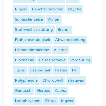
Pippali
Bauchschmerzen
Psyche
Schüssler Salze
Winter
Stoffwechselstörung
Brahmi
Frühjahrsmüdigkeit
Abwehrstärkung
Histaminintoleranz
Allergie
Biochemie
Reiseapotheke
Verdauung
Tipps
Gesundheit
Fasten
HIT
Polyphenole
Chlorophyll
shatavari
Guducchi
Herpes
Kapha
Lymphsystem
Cistus
Ingwer