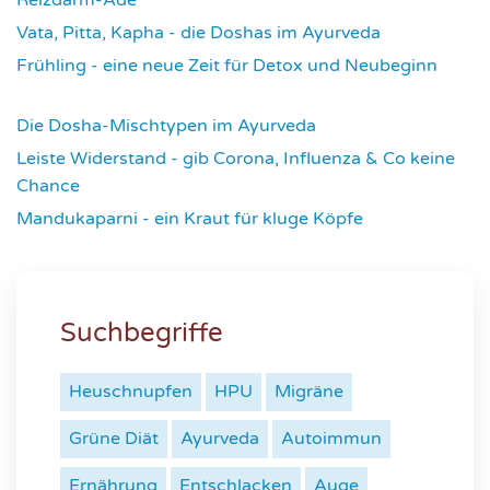
4307
Vata, Pitta, Kapha - die Doshas im Ayurveda
4392
Frühling - eine neue Zeit für Detox und Neubeginn
4419
Die Dosha-Mischtypen im Ayurveda
4608
Leiste Widerstand - gib Corona, Influenza & Co keine
Chance
4628
Mandukaparni - ein Kraut für kluge Köpfe
7322
Suchbegriffe
Heuschnupfen
HPU
Migräne
Grüne Diät
Ayurveda
Autoimmun
Ernährung
Entschlacken
Auge