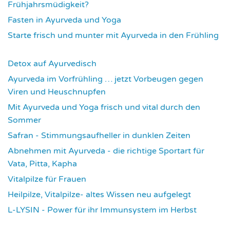
Frühjahrsmüdigkeit?
3671
Fasten in Ayurveda und Yoga
3703
Starte frisch und munter mit Ayurveda in den Frühling
3729
Detox auf Ayurvedisch
3783
Ayurveda im Vorfrühling … jetzt Vorbeugen gegen
Viren und Heuschnupfen
3794
Mit Ayurveda und Yoga frisch und vital durch den
Sommer
3947
Safran - Stimmungsaufheller in dunklen Zeiten
4044
Abnehmen mit Ayurveda - die richtige Sportart für
Vata, Pitta, Kapha
4083
Vitalpilze für Frauen
4105
Heilpilze, Vitalpilze- altes Wissen neu aufgelegt
4134
L-LYSIN - Power für ihr Immunsystem im Herbst
4264