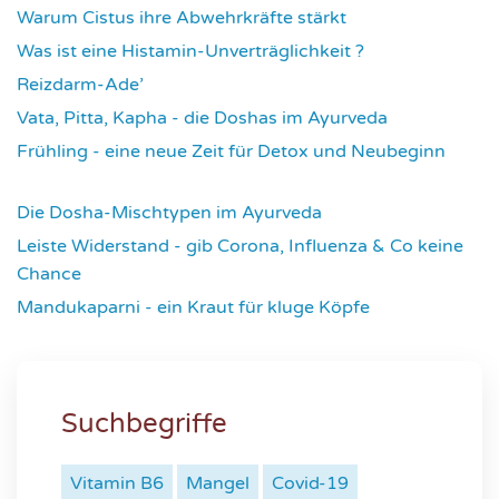
Warum Cistus ihre Abwehrkräfte stärkt
4301
Was ist eine Histamin-Unverträglichkeit ?
4306
Reizdarm-Ade’
4309
Vata, Pitta, Kapha - die Doshas im Ayurveda
4392
Frühling - eine neue Zeit für Detox und Neubeginn
4420
Die Dosha-Mischtypen im Ayurveda
4609
Leiste Widerstand - gib Corona, Influenza & Co keine
Chance
4630
Mandukaparni - ein Kraut für kluge Köpfe
7324
Suchbegriffe
Vitamin B6
Mangel
Covid-19