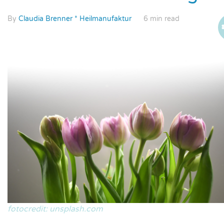
By
Claudia Brenner * Heilmanufaktur
6 min read
fotocredit: unsplash.com