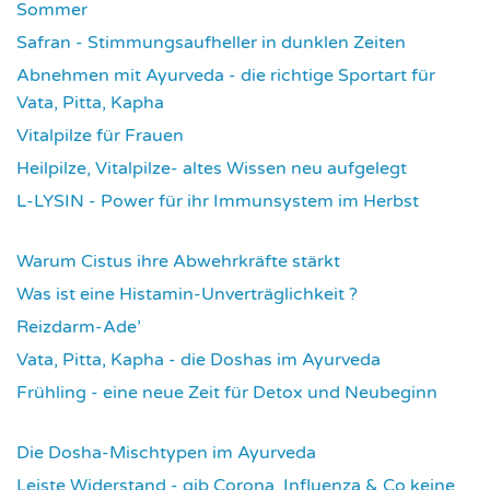
Sommer
3954
Safran - Stimmungsaufheller in dunklen Zeiten
4059
Abnehmen mit Ayurveda - die richtige Sportart für
Vata, Pitta, Kapha
4087
Vitalpilze für Frauen
4114
Heilpilze, Vitalpilze- altes Wissen neu aufgelegt
4146
L-LYSIN - Power für ihr Immunsystem im Herbst
4273
Warum Cistus ihre Abwehrkräfte stärkt
4316
Was ist eine Histamin-Unverträglichkeit ?
4318
Reizdarm-Ade’
4327
Vata, Pitta, Kapha - die Doshas im Ayurveda
4402
Frühling - eine neue Zeit für Detox und Neubeginn
4426
Die Dosha-Mischtypen im Ayurveda
4622
Leiste Widerstand - gib Corona, Influenza & Co keine