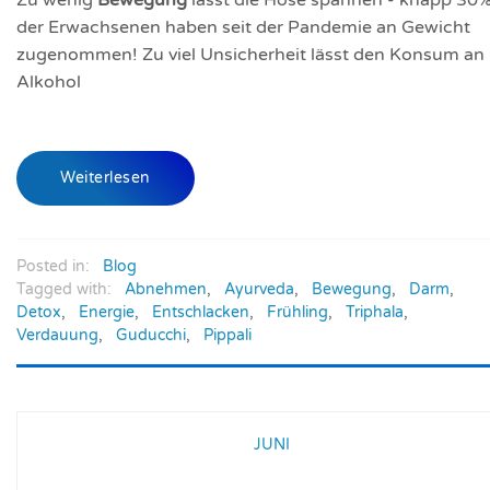
Zu wenig
Bewegung
lässt die Hose spannen - knapp 30
der Erwachsenen haben seit der Pandemie an Gewicht
zugenommen! Zu viel Unsicherheit lässt den Konsum an
Alkohol
Weiterlesen
Posted in:
Blog
Tagged with:
Abnehmen
,
Ayurveda
,
Bewegung
,
Darm
,
Detox
,
Energie
,
Entschlacken
,
Frühling
,
Triphala
,
Verdauung
,
Guducchi
,
Pippali
JUNI