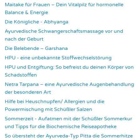
Maitake für Frauen – Dein Vitalpilz für hormonelle
Balance & Energie
1181
Die Königliche - Abhyanga
1639
Ayurvedische Schwangerschaftsmassage vor und
nach der Geburt
1787
Die Belebende – Garshana
2240
HPU - eine unbekannte Stoffwechselstörung
2626
HPU und Entgiftung: So befreist du deinen Körper von
Schadstoffen
2849
Netra Tarpana – eine Ayurvedische Augenbehandlung
der besonderen Art
2986
Hilfe bei Heuschnupfen/ Allergien und die
Powermischung mit Schüßler Salzen
3365
Sommerzeit - Aufatmen mit der Schüßler Sommerkur
und Tipps für die Biochemische Reiseapotheke
3460
So übersteht der Ayurveda-Typ Pitta die Sommerhitze