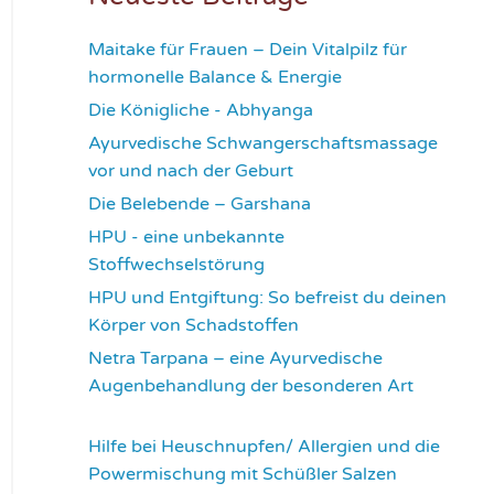
Maitake für Frauen – Dein Vitalpilz für
hormonelle Balance & Energie
1171
Die Königliche - Abhyanga
1633
Ayurvedische Schwangerschaftsmassage
vor und nach der Geburt
1779
Die Belebende – Garshana
2233
HPU - eine unbekannte
Stoffwechselstörung
2616
HPU und Entgiftung: So befreist du deinen
Körper von Schadstoffen
2826
Netra Tarpana – eine Ayurvedische
Augenbehandlung der besonderen Art
2974
Hilfe bei Heuschnupfen/ Allergien und die
Powermischung mit Schüßler Salzen