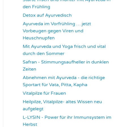
den Frühling
3727
Detox auf Ayurvedisch
3781
Ayurveda im Vorfrühling … jetzt
Vorbeugen gegen Viren und
Heuschnupfen
3791
Mit Ayurveda und Yoga frisch und vital
durch den Sommer
3944
Safran - Stimmungsaufheller in dunklen
Zeiten
4040
Abnehmen mit Ayurveda - die richtige
Sportart für Vata, Pitta, Kapha
4081
Vitalpilze für Frauen
4102
Heilpilze, Vitalpilze- altes Wissen neu
aufgelegt
4131
L-LYSIN - Power für ihr Immunsystem im
Herbst
4260