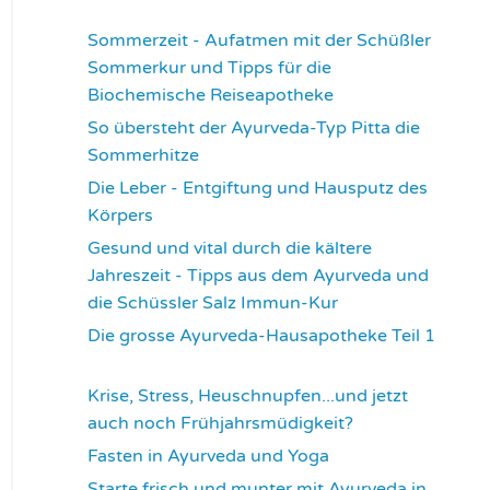
3358
Sommerzeit - Aufatmen mit der Schüßler
Sommerkur und Tipps für die
Biochemische Reiseapotheke
3452
So übersteht der Ayurveda-Typ Pitta die
Sommerhitze
3535
Die Leber - Entgiftung und Hausputz des
Körpers
3551
Gesund und vital durch die kältere
Jahreszeit - Tipps aus dem Ayurveda und
die Schüssler Salz Immun-Kur
3583
Die grosse Ayurveda-Hausapotheke Teil 1
3593
Krise, Stress, Heuschnupfen...und jetzt
auch noch Frühjahrsmüdigkeit?
3669
Fasten in Ayurveda und Yoga
3703
Starte frisch und munter mit Ayurveda in