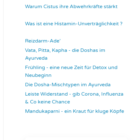
Warum Cistus ihre Abwehrkräfte stärkt
4297
Was ist eine Histamin-Unverträglichkeit ?
4305
Reizdarm-Ade’
4305
Vata, Pitta, Kapha - die Doshas im
Ayurveda
4388
Frühling - eine neue Zeit für Detox und
Neubeginn
4417
Die Dosha-Mischtypen im Ayurveda
4608
Leiste Widerstand - gib Corona, Influenza
& Co keine Chance
4628
Mandukaparni - ein Kraut für kluge Köpfe
7320