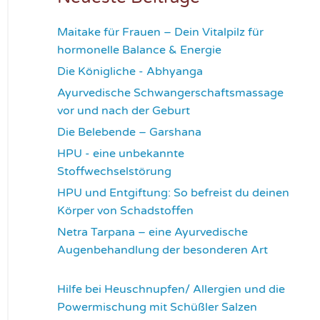
Maitake für Frauen – Dein Vitalpilz für
hormonelle Balance & Energie
1174
Die Königliche - Abhyanga
1635
Ayurvedische Schwangerschaftsmassage
vor und nach der Geburt
1779
Die Belebende – Garshana
2234
HPU - eine unbekannte
Stoffwechselstörung
2620
HPU und Entgiftung: So befreist du deinen
Körper von Schadstoffen
2831
Netra Tarpana – eine Ayurvedische
Augenbehandlung der besonderen Art
2976
Hilfe bei Heuschnupfen/ Allergien und die
Powermischung mit Schüßler Salzen