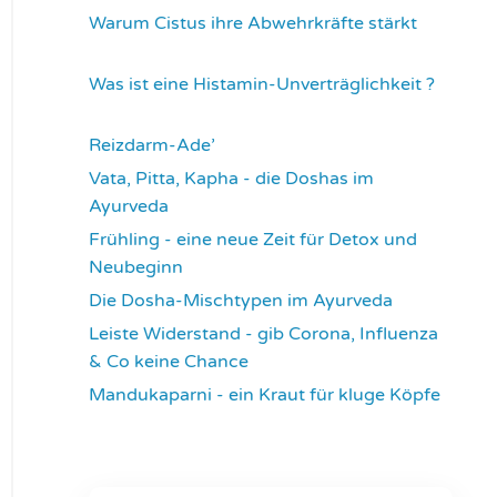
Warum Cistus ihre Abwehrkräfte stärkt
4301
Was ist eine Histamin-Unverträglichkeit ?
4306
Reizdarm-Ade’
4309
Vata, Pitta, Kapha - die Doshas im
Ayurveda
4392
Frühling - eine neue Zeit für Detox und
Neubeginn
4420
Die Dosha-Mischtypen im Ayurveda
4609
Leiste Widerstand - gib Corona, Influenza
& Co keine Chance
4630
Mandukaparni - ein Kraut für kluge Köpfe
7326