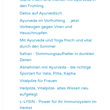
den Frühling
3729
Detox auf Ayurvedisch
3783
Ayurveda im Vorfrühling … jetzt
Vorbeugen gegen Viren und
Heuschnupfen
3794
Mit Ayurveda und Yoga frisch und vital
durch den Sommer
3947
Safran - Stimmungsaufheller in dunklen
Zeiten
4045
Abnehmen mit Ayurveda - die richtige
Sportart für Vata, Pitta, Kapha
4083
Vitalpilze für Frauen
4106
Heilpilze, Vitalpilze- altes Wissen neu
aufgelegt
4134
L-LYSIN - Power für ihr Immunsystem im
Herbst
4264