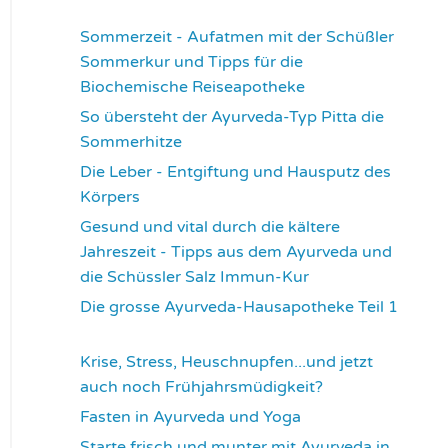
3360
Sommerzeit - Aufatmen mit der Schüßler
Sommerkur und Tipps für die
Biochemische Reiseapotheke
3455
So übersteht der Ayurveda-Typ Pitta die
Sommerhitze
3538
Die Leber - Entgiftung und Hausputz des
Körpers
3556
Gesund und vital durch die kältere
Jahreszeit - Tipps aus dem Ayurveda und
die Schüssler Salz Immun-Kur
3585
Die grosse Ayurveda-Hausapotheke Teil 1
3594
Krise, Stress, Heuschnupfen...und jetzt
auch noch Frühjahrsmüdigkeit?
3671
Fasten in Ayurveda und Yoga
3704
Starte frisch und munter mit Ayurveda in