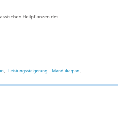
assischen Heilpflanzen des
on
,
Leistungssteigerung
,
Mandukarpani
,