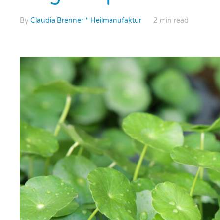
By
Claudia Brenner * Heilmanufaktur
2 min read