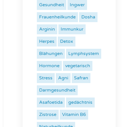
Gesundheit
Ingwer
Frauenheilkunde
Dosha
Arginin
Immunkur
Herpes
Detox
Blähungen
Lymphsystem
Hormone
vegetarisch
Stress
Agni
Safran
Darmgesundheit
Asafoetida
gedächtnis
Zistrose
Vitamin B6
Naturheilkunde