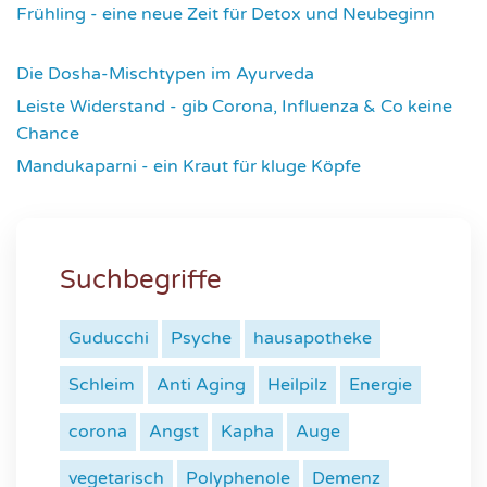
Frühling - eine neue Zeit für Detox und Neubeginn
4426
Die Dosha-Mischtypen im Ayurveda
4622
Leiste Widerstand - gib Corona, Influenza & Co keine
Chance
4641
Mandukaparni - ein Kraut für kluge Köpfe
7342
Suchbegriffe
Guducchi
Psyche
hausapotheke
Schleim
Anti Aging
Heilpilz
Energie
corona
Angst
Kapha
Auge
vegetarisch
Polyphenole
Demenz