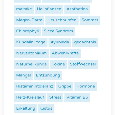
maitake
Heilpflanzen
Asafoetida
Magen-Darm
Heuschnupfen
Sommer
Chlorophyll
Sicca Syndrom
Kundalini Yoga
Ayurveda
gedächtnis
Nerventonikum
Abwehrkräfte
Naturheilkunde
Toxine
Stoffwechsel
Mangel
Entzündung
Histaminintoleranz
Grippe
Hormone
Herz-Kreislauf
Stress
Vitamin B6
Erkältung
Cistus