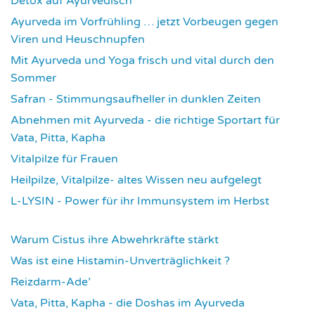
Detox auf Ayurvedisch
3798
Ayurveda im Vorfrühling … jetzt Vorbeugen gegen
Viren und Heuschnupfen
3804
Mit Ayurveda und Yoga frisch und vital durch den
Sommer
3954
Safran - Stimmungsaufheller in dunklen Zeiten
4057
Abnehmen mit Ayurveda - die richtige Sportart für
Vata, Pitta, Kapha
4087
Vitalpilze für Frauen
4114
Heilpilze, Vitalpilze- altes Wissen neu aufgelegt
4145
L-LYSIN - Power für ihr Immunsystem im Herbst
4273
Warum Cistus ihre Abwehrkräfte stärkt
4314
Was ist eine Histamin-Unverträglichkeit ?
4317
Reizdarm-Ade’
4327
Vata, Pitta, Kapha - die Doshas im Ayurveda
4402