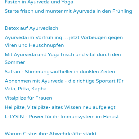
Fasten in Ayurveda und Yoga
3707
Starte frisch und munter mit Ayurveda in den Frühling
3729
Detox auf Ayurvedisch
3787
Ayurveda im Vorfrühling … jetzt Vorbeugen gegen
Viren und Heuschnupfen
3798
Mit Ayurveda und Yoga frisch und vital durch den
Sommer
3950
Safran - Stimmungsaufheller in dunklen Zeiten
4049
Abnehmen mit Ayurveda - die richtige Sportart für
Vata, Pitta, Kapha
4084
Vitalpilze für Frauen
4107
Heilpilze, Vitalpilze- altes Wissen neu aufgelegt
4137
L-LYSIN - Power für ihr Immunsystem im Herbst
4266
Warum Cistus ihre Abwehrkräfte stärkt
4302