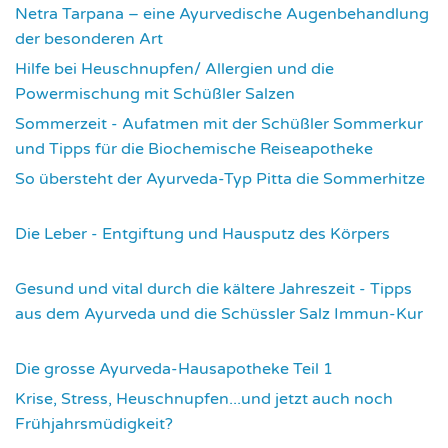
Netra Tarpana – eine Ayurvedische Augenbehandlung
der besonderen Art
2976
Hilfe bei Heuschnupfen/ Allergien und die
Powermischung mit Schüßler Salzen
3360
Sommerzeit - Aufatmen mit der Schüßler Sommerkur
und Tipps für die Biochemische Reiseapotheke
3455
So übersteht der Ayurveda-Typ Pitta die Sommerhitze
3541
Die Leber - Entgiftung und Hausputz des Körpers
3558
Gesund und vital durch die kältere Jahreszeit - Tipps
aus dem Ayurveda und die Schüssler Salz Immun-Kur
3590
Die grosse Ayurveda-Hausapotheke Teil 1
3595
Krise, Stress, Heuschnupfen...und jetzt auch noch
Frühjahrsmüdigkeit?
3674