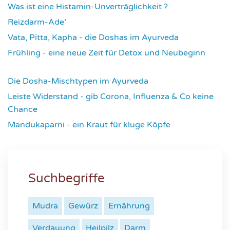
Was ist eine Histamin-Unverträglichkeit ?
4308
Reizdarm-Ade’
4311
Vata, Pitta, Kapha - die Doshas im Ayurveda
4394
Frühling - eine neue Zeit für Detox und Neubeginn
4421
Die Dosha-Mischtypen im Ayurveda
4610
Leiste Widerstand - gib Corona, Influenza & Co keine
Chance
4632
Mandukaparni - ein Kraut für kluge Köpfe
7329
Suchbegriffe
Mudra
Gewürz
Ernährung
Verdauung
Heilpilz
Darm