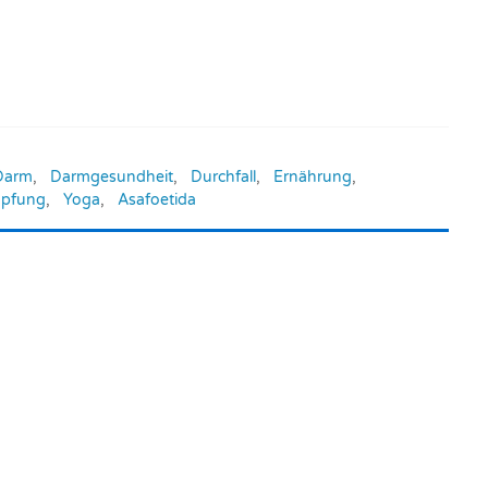
Darm
,
Darmgesundheit
,
Durchfall
,
Ernährung
,
opfung
,
Yoga
,
Asafoetida