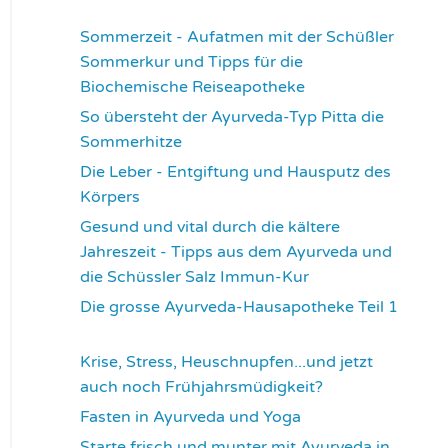
3360
Sommerzeit - Aufatmen mit der Schüßler
Sommerkur und Tipps für die
Biochemische Reiseapotheke
3455
So übersteht der Ayurveda-Typ Pitta die
Sommerhitze
3540
Die Leber - Entgiftung und Hausputz des
Körpers
3557
Gesund und vital durch die kältere
Jahreszeit - Tipps aus dem Ayurveda und
die Schüssler Salz Immun-Kur
3587
Die grosse Ayurveda-Hausapotheke Teil 1
3594
Krise, Stress, Heuschnupfen...und jetzt
auch noch Frühjahrsmüdigkeit?
3673
Fasten in Ayurveda und Yoga
3707
Starte frisch und munter mit Ayurveda in