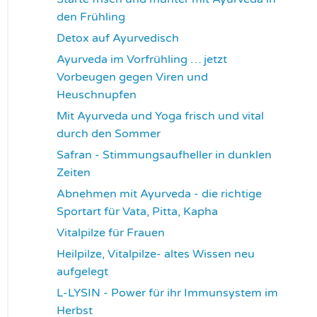
den Frühling
3729
Detox auf Ayurvedisch
3786
Ayurveda im Vorfrühling … jetzt
Vorbeugen gegen Viren und
Heuschnupfen
3797
Mit Ayurveda und Yoga frisch und vital
durch den Sommer
3948
Safran - Stimmungsaufheller in dunklen
Zeiten
4047
Abnehmen mit Ayurveda - die richtige
Sportart für Vata, Pitta, Kapha
4083
Vitalpilze für Frauen
4106
Heilpilze, Vitalpilze- altes Wissen neu
aufgelegt
4136
L-LYSIN - Power für ihr Immunsystem im
Herbst
4265