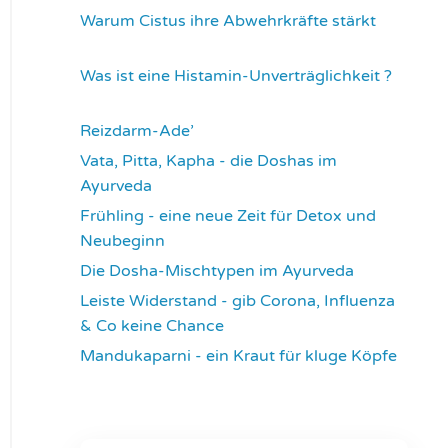
Warum Cistus ihre Abwehrkräfte stärkt
4302
Was ist eine Histamin-Unverträglichkeit ?
4308
Reizdarm-Ade’
4311
Vata, Pitta, Kapha - die Doshas im
Ayurveda
4393
Frühling - eine neue Zeit für Detox und
Neubeginn
4420
Die Dosha-Mischtypen im Ayurveda
4609
Leiste Widerstand - gib Corona, Influenza
& Co keine Chance
4631
Mandukaparni - ein Kraut für kluge Köpfe
7329